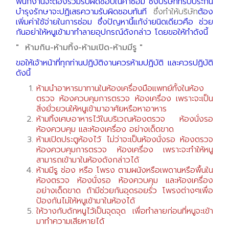
พนักงานจะต้องร่วมรับผิดชอบในค่าซ่อม ซึ่งบริษัทที่รับประกัน
บำรุงรักษาจะปฏิเสธความรับผิดชอบทันที
ซึ่งทำให้บริษัท
ต้อง
เพิ่มค่าใช้จ่ายในการซ่อม ซึ่งปัญหานี้แก้ง่ายนิดเดียวคือ ช่วย
กันอย่าให้หนูเข้ามาทำลายอุปกรณ์ดังกล่าว โดยขอให้ทำดังนี้
" ห้ามกิน-ห้ามทิ้ง-ห้ามเปิด-ห้ามมีรู "
ขอให้เจ้าหน้าที่ทุกท่านปฏิบัติงานควรห้ามปฏิบัติ และควรปฏิบัติ
ดังนี้
ห้ามนำอาหารมาทานในห้องเครื่องมือแพทย์ทั้งในห้อง
ตรวจ ห้องควบคุมการตรวจ ห้องเครื่อง เพราะจะเป็น
สิ่งยั่วยวนให้หนูเข้ามาอาศัยหรือหาอาหาร
ห้ามทิ้งเศษอาหารไว้ในบริเวณห้องตรวจ ห้องนั่งรอ
ห้องควบคุม และห้องเครื่อง อย่างเด็ดขาด
ห้ามเปิดประตูห้องไว้ ไม่ว่าจะเป็นห้องนั่งรอ ห้องตรวจ
ห้องควบคุมการตรวจ ห้องเครื่อง เพราะจะทำให้หนู
สามารถเข้ามาในห้องดังกล่าวได้
ห้ามมีรู ช่อง หรือ โพรง ตามผนังหรือเพดานหรือพื้นใน
ห้องตรวจ ห้องนั่งรอ ห้องควบคุม และห้องเครื่อง
อย่างเด็ดขาด ถ้ามีช่วยกันอุดรอยรั่ว โพรงต่างๆเพื่อ
ป้องกันไม่ให้หนูเข้ามาในห้องได้
ให้วางกับดักหนูไว้เป็นจุดจุด เพื่อทำลายก่อนที่หนูจะเข้า
มาทำความเสียหายได้