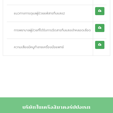
แนวทางการดุแลผู้ป่วยแพ้สารทึบแสง2
การพยาบาลผู้ป่วยที่ได้รับการฉีดสารทึบแสงเข้าหลอดเลือด
ความเสี่ยงมีหนูทำลายเครื่องมือแพทย์
บริษัทในเครือสิมาคอร์ปปอเรท