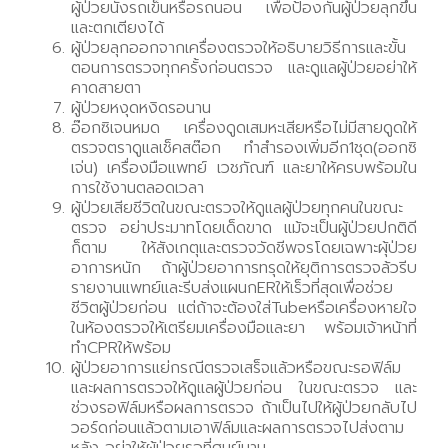
ผู้ป่วยนั่งรถเข็นหรือรถนอน เพื่อป้องกันผู้ป่วยลุกขึ้น
และตกเตียงได้
ผู้ป่วยลุกออกจากเครื่องตรวจให้อธิบายวิธีการและขั้น
ตอนการตรวจทุกครั้งก่อนตรวจ และดูแลผู้ป่วยอย่าให้
คาดสายตา
ผู้ป่วยหงุดหงิดรอนาน
อ๊อกซิเจนหมด เครื่องดูดเสมหะเสียหรือไม่มีสายดูดให้
ตรวจตราดูแลเช็คสต๊อก ทำสำรองเพิ่มอีก1ชุด(ออกซิ
เจ่น) เครื่องมือแพทย์ เวชภัณฑ์ และยาให้ครบพร้อมใน
การใช้งานตลอดเวลา
ผู้ป่วยเสียชีวิตในขณะตรวจให้ดูแลผู้ป่วยทุกคนในขณะ
ตรวจ อย่าประมาทโดยเด็ดขาด แม้จะเป็นผู้ป่วยปกติดี
ก็ตาม ให้สังเกตุและตรวจวัดชีพจรโดยเฉพาะผุ้ป่วย
อาการหนัก ถ้าผู้ป่วยอาการทรุดให้ยุติการตรวจล้วรีบ
รายงานแพทย์และรีบส่งแผนกERให้เร็วที่สุดเพื่อช่วย
ชีวิตผู้ป่วยก่อน แต่ถ้าจะต้องใส่Tubeหรือเครื่องหายใจ
ในห้องตรวจให้เตรียมเครื่องมือและยา พร้อมเจ้าหน้าที่
ทำCPRให้พร้อม
ผู้ป่วยอาการแย่กรณีตรวจเสร็จแล้วหรือขณะรอฟิล์ม
และผลการตรวจให้ดูแลผู้ป่วยก่อน ในขณะตรวจ และ
ช่วงรอฟิล์มหรือผลการตรวจ ถ้าเป็นไปให้ผู้ป่วยกลับไป
วอร์ดก่อนแล้วตามเอาฟิล์มและผลการตรวจไปส่งตาม
หลัง อย่าให้ผุ้ป่วยรอที่ศูนย์นาน