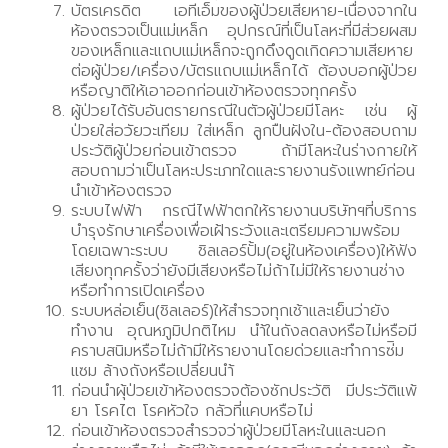
บัตรเครดิต เอทีเอ็มของผู้ป่วยเสียหาย-เนื่องจากใน
ห้องตรวจเป็นแม่เหล็ก อุปกรณ์ที่เป็นโลหะที่มีส่วยผสม
ของเหล็กและแถบแม่เหล็กจะถูกดึงดูดเกิดความเสียหาย
ต่อผู้ป่วย/เครื่อง/บัตรแถบแม่เหล็กได้ ต้องบอกผู้ป่วย
หรือญาติให้เอาออกก่อนเข้าห้องตรวจทุกครั้ง
ผู้ป่วยได้รับอันตรายกรณีในตัวผู้ป่วยมีโลหะ เช่น ผู้
ป่วยใส่อวัยวะเทียม ใส่เหล็ก ลูกปืนฝังใน-ต้องสอบถาม
ประวัติผู้ป่วยก่อนเข้าตรวจ ถ้ามีโลหะในร่างกายให้
สอบถามว่าเป็นโลหะประเภทใดและรายงานรังแพทย์ก่อน
นำเข้าห้องตรวจ
ระบบไฟฟ้า กรณีไฟฟ้าตกให้รายงานบริษัทฯที่บริการ
บำรุงรักษาเครื่องเพื่อเฝ้าระวังและเตรียมความพร้อม
โดยเฉพาะระบบ ชิลเลอร์ปั้ม(อยู่ในห้องเครื่อง)ให้ฟัง
เสียงทุกครั้งว่ายังมีเสียงหรือไม่ถ้าไม่มีให้รายงานช่าง
หรือทำการเปิดเครื่อง
ระบบหล่อเย็น(ชิลเลอร์)ให้สำรวจทุกเช้าและเย็นว่ายัง
ทำงาน อุณหภูมิปกติไหม นำ้ในถังลดลงหรือไม่หรือมี
คราบสนิมหรือไม่ถ้ามีให้รายงานโดยด่วยและทำการซ่ิม
แซม ล้างถังหรือเปลี่ยนนำ้
ก่อนนำผุ้ป่วยเข้าห้องตรวจต้องซักประวัติ มีประวัติแพ้
ยา โรคไต โรคหัวใจ กลัวที่แคบหรือไม่
ก่อนเข้าห้องตรวจสำรวจว่าผู้ป่วยมีโลหะในและนอก