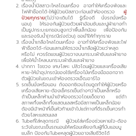
เรื่องน้ำปัสสาวะไหลโดนเครื่อง อาจทำให้เครื่องพังและ
ไฟฟ้าช๊อตได้-ให้ผู้ป่วยปัสสาวะก่อนเข้าห้องตรวจ
ผู้
ป่วยทุกราย
(ไม่ว่าจะเดินได้ รู้เรื่องดี นั่งรถนั่งหรือ
นอน) ให้รองก้นผู้ป่วยด้วยผ้าอ้อมซับและปูผ้ายางทำ
เป็นรูปกระบะยกขอบสูงกว่าพื้นเล็กน้อย เพื่อป้องกัน
และรองรับน้ำ(กรณีเร่งด่วน) ขอยำ้ให้ทำทุกราย
เรื่องน้ำเกลือไหลโดนเครื่อง อาจทำให้เครื่องพังและไฟ
ฟ้าช๊อตได้-ก่อนแสกนให้ตรวจน้ำเกลือผู้ป่วยว่าหลุด
หรือไม่ ควรรัดแขนผู้ป่วยวางบนกระบะผ้าซับและผ้ายาง
เพื่อให้น้ำไหลบนกระบะผ้าซับและผ้ายาง
ปากกา ไขขวง เศษโลหะ ปลิวโดนผู้ป่วยและเครื่องเสีย
หาย-ให้นำอุปกรณ์ของใช้เครื่องไม้เครื่องมือออกจาก
ตัวผู้ป่วยในขณะเข้าห้องตรวจเอ็ฒอาร์ไอ
รถเข็นนั่งหรือนอน ถังออกซิเจนโดนดูดทำให้ผู้ป่วยหรือ
เครื่องเสียหาย-ต้องเช็ครถเข็นต่างๆว่าเป็นเหล็กหรือ
ถ้าเป็นเหล็กห้ามนำเข้าห้องตรวจโดยเด็ดขาด แต่ถ้า
สภาพกึ่งเหล็กกึ่งแสตนเลสหรือมีสภาพเป็นเหล็กน้อย
ต้องมีเจ้าหน้าที่เข็นหัวท้ายเข้าไปแต่ทางที่ดีรถเข็นควรทำ
ด้วยโลหะแสตนเลส
Tubeที่ใส่หลุดกรณี ผู้ป่วยใส่เครื่องช่วยหายใจ-ต้อง
ระวังในขณะเข็นรถนอนให้พร้อมเพียงกับผู้ที่บีบแอมบู
แบล๊ก ป้องกันTubeหลุดผู้ป่วยอาจเสียชีวิตได้