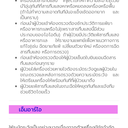
เครื่องฉีดสารทึบแสง Injectorให้ทำความสะอาด(ด้วย
นำ้อุ่น)ทันทีที่สารทึบแสงหกหรือหยดลงเครื่องหรือพื้น
(ถ้าไม่ทำความสะอาดทันทีมันจะแข็งเช้ดออกยาก และ
เป็นคราบ)
ก่อนนำผู้ป่วยเข้าห้องตรวจต้องซักประวัติการแพ้ยา
หรืออาหารทะเลหรือไม่(เพราะสารทึบแสงนี้มีส่วน
ประกอบของไอโอดีน) ถ้าผุ้ป่วยมีประวัติแพ้สารทึบแสง
หรืออาหารทะเล ให้รายงานแพทย์เพื่อหาแนวทางการ
แก้ไข(เช่น ฉีดยาแก้แพ้ เปลี่ยนตัวยาใหม่ หรืองดการฉีด
สารทึบแสง หรือการตรวจ)
ก่อนเข้าห้องตรวจต้องให้ผู้ป่วยเซ็นตใบยินยอมฉีดสาร
ทึบแสงก่อนทุกราย
ผู้ป่วยใส่เครื่องช่วยหายใจต้องระมัดระวังดูแลผู้ป่วยใน
ขณะตรวจและหลังการตรวจด้วยความระมัดระวัง และ
ให้เตรียมเครื่องให้พร้อมทันทีที่ผุ้ป่วยมาถึง
ผู้ป่วยแพ้สารทึบแสงในขณะฉีดให้หยุดทันทีและแจ้งทีม
ช่วยชีวิตโดยเร็ว
เอ็มอาร์ไอ
ให้ระมัดระวังเป็นอย่างมากเนื่องจากตัวเครื่องมีข้อจำกัด