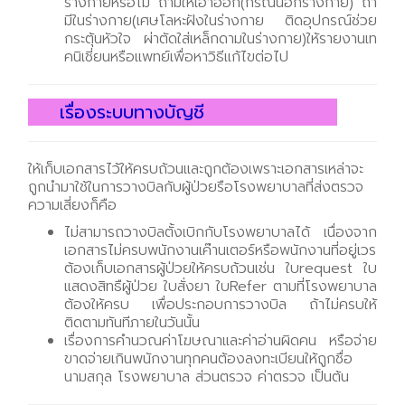
ร่างกายหรือไม่ ถ้ามีให้เอาออก(กรณีนอกร่างกาย) ถ้า
มีในร่างกาย(เศษโลหะฝังในร่างกาย ติดอุปกรณ์ช่วย
กระตุ้นหัวใจ ผ่าตัดใส่เหล็กดามในร่างกาย)ให้รายงานเท
คนิเชี่ยนหรือแพทย์เพื่อหาวิธีแก้ไขต่อไป
เรื่องระบบทางบัญชี
ให้เก็บเอกสารไว้ให้ครบถ้วนและถูกต้องเพราะเอกสารเหล่าจะ
ถูกนำมาใช้ในการวางบิลกับผู้ป่วยรือโรงพยาบาลที่ส่งตรวจ
ความเสี่ยงก็คือ
ไม่สามารถวางบิลตั้งเบิกกับโรงพยาบาลได้ เนื่องจาก
เอกสารไม่ครบพนักงานเค๊านเตอร์หรือพนักงานที่อยู่เวร
ต้องเก็บเอกสารผู้ป่วยให้ครบถ้วนเช่น ใบrequest ใบ
แสดงสิทธืผู้ป่วย ใบสั่งยา ใบRefer ตามที่โรงพยาบาล
ต้องให้ครบ เพื่อประกอบการวางบิล ถ้าไม่ครบให้
ติดตามทันทีภายในวันนั้น
เรื่องการคำนวณค่าโฆษณาและค่าอ่านผิดคน หรือจ่าย
ขาดจ่ายเกินพนักงานทุกคนต้องลงทะเบียนให้ถูกชื่อ
นามสกุล โรงพยาบาล ส่วนตรวจ ค่าตรวจ เป็นต้น