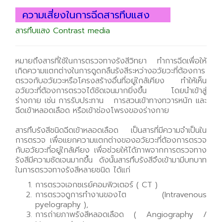
ความเสี่ยงในการฉีดสารทึบแสง
สารทึบแสง Contrast media
หมายถึงสารที่ใช้ในการตรวจทางรังสีวิทยา ทำการฉีดเพื่อให้
เกิดความแตกต่างในการดูดกลืนรังสีระหว่างอวัยวะที่ต้องการ
ตรวจกับอวัยวะหรือโครงสร้างอื่นที่อยู่ใกล้เคียง ทำให้เห็น
อวัยวะที่ต้องการตรวจได้ชัดเจนมากยิ่งขึ้น โดยนำเข้าสู่
ร่างกาย เช่น การรับประทาน การสวนเข้าทางทวารหนัก และ
ฉีดเข้าหลอดเลือด หรือเข้าช่องโพรงของร่างกาย
สารทึบรังสีชนิดฉีดเข้าหลอดเลือด เป็นสารที่มีความจำเป็นใน
การตรวจ เพื่อแยกความแตกต่างของอวัยวะที่ต้องการตรวจ
กับอวัยวะที่อยู่ใกล้เคียง เพื่อช่วยให้ได้ภาพจากการตรวจทาง
รังสีมีความชัดเจนมากขึ้น ดังนั้นสารทึบรังสีจึงเข้ามามีบทบาท
ในการตรวจทางรังสีหลายชนิด ได้แก่
การตรวจเอกซเรย์คอมพิวเตอร์ ( CT )
การตรวจดูการทำงานของไต (Intravenous
pyelography ),
การถ่ายภาพรังสีหลอดเลือด ( Angiography /