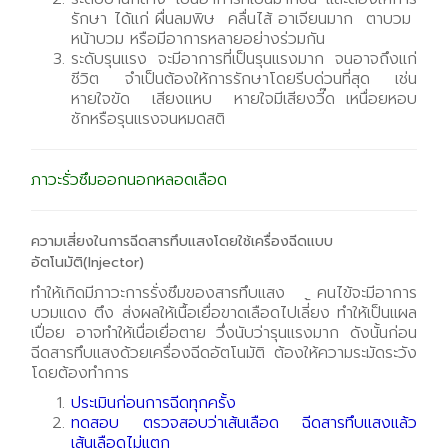
รักษา ได้แก่ ผื่นลมพิษ คลื่นไส้ อาเจียนมาก ตาบวม
หน้าบวม หรือมีอาการหลายอย่างร่วมกัน
ระดับรุนแรง จะมีอาการที่เป็นรุนแรงมาก จนอาจถึงแก่
ชีวิต จำเป็นต้องให้การรักษาโดยรีบด่วนที่สุด เช่น
หายใจขัด เสียงแหบ หายใจมีเสียงวี๊ด เหนื่อยหอบ
ชักหรือรุนแรงจนหมดสติ
ภาวะรั่วซึมออกนอกหลอดเลือด
ความเสี่ยงในการฉีดสารทึบแสงโดยใช้เครื่องฉีดแบบ
อัตโนมัติ(Injector)
ทำให้เกิดมีภาวะการรั่งซึมของสารทึบแสง คนไข้จะมีอาการ
บวมแดง ตึง ส่งผลให้เนื้อเยื่อขาดเลือดไปเลี่้ยง ทำให้เป็นแผล
เปื่อย อาจทำให้เนื่อเยื่อตาย วึ่งนับว่ารุนแรงมาก ดังนั้นก่อน
ฉีดสารทึบแสงด้วยเครื่องฉีดอัตโนมัติ ต้องให้ความระมัดระวัง
โดยต้องทำการ
ประเมินก่อนการฉีดทุกครั้ง
ทดสอบ ตรวจสอบว่าเส้นเลือด ฉีดสารทึบแสงแล้ว
เส้นเลือดไม่แตก