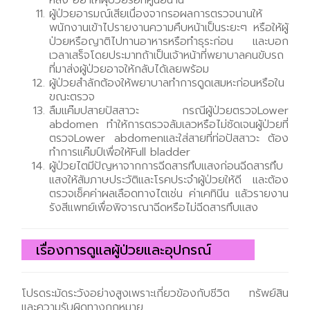
ผู้ป่วยอารมณ์เสียเนื่องจากรอผลการตรวจนานให้
พนักงานเข้าไปรายงานความคืบหน้าเป็นระยะๆ หรือให้ผู้
ป่วยหรือญาติไปทานอาหารหรือทำธุระก่อน และบอก
เวลาเสร็จโดยประมาทถ้าเป็นเจ้าหน้าที่พยาบาลคนขับรถ
ที่มาส่งผู้ป่วยอาจให้กลับได้เลยพร้อม
ผู้ป่วยสำลักต้องให้พยาบาลทำการดูดเสมหะก่อนหรือใน
ขณะตรวจ
ลืมแค๊มปสายปัสสาวะ กรณีผู้ป่วยตรวจLower
abdomen ทำให้การตรวจล้มเลวหรือไม่ชัดเจนผู้ป่วยที่
ตรวจLower abdomenและใส่สายที่ท่อปัสสาวะ ต้อง
ทำการแค๊มป์เพื่อให้Full bladder
ผู้ป่วยไตมีปัญหาจากการฉีดสารทึบแสงก่อนฉีดสารทึบ
แสงให้สัมภาษประวัติและโรคประจำผู้ป่วยให้ดี และต้อง
ตรวจเช็คค่าผลเลือดทางไตเช่น ค่าเคทินีน แล้วรายงาน
รังสีแพทย์เพื่อพิจารณาฉีดหรือไม่ฉีดสารทึบแสง
เรื่องการดูแลผู้ป่วยและอุปกรณ์
โปรดระมัดระวังอย่างสูงเพราะเกี่ยวข้องกับชีวิต ทรัพย์สิน
และความรับผิดทางกฏหมาย