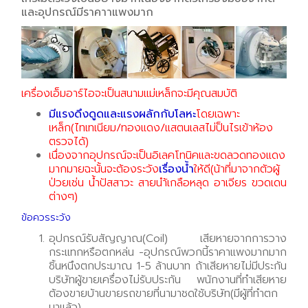
และอุปกรณ์มีราคาาแพงมาก
เครื่องเอ็มอาร์ไอจะเป็นสนามแม่เหล็กจะมีคุณสมบัติ
มีแรงดึงดูดและแรงผลักกับโลหะ
โดยเฉพาะ
เหล็ก(ไทเทเนียม/ทองแดง/แสตนเลสไม่ป็นไรเข้าห้อง
ตรวจได้)
เนื่องจากอุปกรณ์จะเป็นอิเลคโทนิคและขดลวดทองแดง
มากมายฉะนั้นจะต้องระวัง
เรื่องน้ำ
ให้ดี(น้าที่มาจากตัวผู้
ป่วยเช่น น้ำปัสสาวะ สายนำ้เกลือหลุด อาเจียร ขวดเดน
ต่างๆ)
ข้อควรระวัง
อุปกรณ์รับสัญญาณ(Coil) เสียหายจากการวาง
กระแทกหรือตกหล่น -อุปกรณ์พวกนี้ราคาแพงมากมาก
ชิ้นหนึงตกประมาณ 1-5 ล้านบาท ถ้าเสียหายไม่มีประกัน
บริษัทผู้ขายเครื่องไม่รับประกัน พนักงานที่ทำเสียหาย
ต้องขายบ้านขายรถขายที่นามาชดใช้บริษัท(มีผู้ที่ทำตก
มาแล้ว)