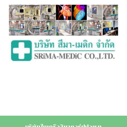
บริษัทในเครือสิมาคอร์ปปอเรท