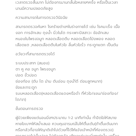
เวลาตรวจสั้นมาก ไม่ต้องทรมานกลั้นใจหลายๆครั้ง หรือเป็นเวลา
นานมีความปลอดภัยสูง
ความสามารถในการตรวจวินิจฉัย
สามารถตรวจค้นหา โรคร้ายต่างๆในร่างกายได้ เช่น โรคมะเร็ง เนื้อ
งอก การอักเสบ ถุงน้ำ นิ่วในไต กระเพาะปัสสาวะ ข้ออักเสบ
หนองในโพรงจมูก หลอดเลือดตีบ หลอดเลือดโป่งพอง หลอด
เลือดแต ,หลอดเลือดตีบในหัวใจ ลิ้นหัวใจรั่ว กระดูกแตก เป็นต้น
อวัยวะที่สามารถตรวจได้
ระบบประสาท (สมอง)
ตา หู คอ จมูก โพรงจมูก
ปอด ขั้วปอด
ช่องท้อง (ตับ ไต ม้าม ตับอ่อน ถุงนำ้ดี ต่อมลูกหมาก)
ข้อและกระดูก
รบบหลอดเลือด(หลอดเลือดแดงหรือดำ ที่หัวใจ/แขน/ช่องท้อง/
ไต/ขา)
ขั้นตอนการตรวจ
ผู้ป่วยเพียงแต่นอนนิ่งๆประมาณ 1-2 นาทีเท่านั้น ทำจิตใจให้สบาย
หายใจเบาๆให้สม่ำเสมอ ควบคุมอารมณ์ไม่ให้ตื่นเต้น(ถ้าตื่นเต้นมาก
หรือกลัวก็อาจให้ญาติเข้าไปด้วยก็ได้ให้แจ้งเจ้าหน้าที่ห้องตรวจ)
การตรวจไม่เจ็บปวด ไม่ต้องกลัว เพียงแค่นอนนิ่งๆเท่านั้น เครื่อง