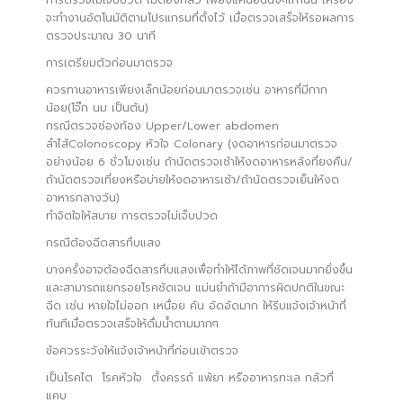
จะทำงานอัตโนมัติตามโปรแกรมที่ตั้งไว้ เมื่อตรวจเสร็จให้รอผลการ
ตรวจประมาณ 30 นาที
การเตรียมตัวก่อนมาตรวจ
ควรทานอาหารเพียงเล็กน้อยก่อนมาตรวจเช่น อาหารที่มีกาก
น้อย(โจ๊ก นม เป็นต้น)
กรณีตรวจช่องท้อง Upper/Lower abdomen
ลำไส้Colonoscopy หัวใจ Colonary (งดอาหารก่อนมาตรวจ
อย่างน้อย 6 ชั่วโมงเช่น ถ้านัดตรวจเช้าให้งดอาหารหลังที่ยงคืน/
ถ้านัดตรวจเที่ยงหรือบ่ายให้งดอาหารเช้า/ถ้านัดตรวจเย็นให้งด
อาหารกลางวัน)
ทำจิตใจให้สบาย การตรวจไม่เจ็บปวด
กรณีต้องฉีดสารทึบแสง
บางครั้งอาจต้องฉีดสารทึบแสงเพื่อทำให้ได้ภาพที่ชัดเจนมากยิ่งขึ้น
และสามารถแยกรอยโรคชัดเจน แม่นยำถ้ามีอาการผิดปกติในขณะ
ฉีด เช่น หายใจไม่ออก เหนื่อย คัน อัดอัดมาก ให้รีบแจ้งเจ้าหน้าที่
ทันทีเมื่อตรวจเสร็จให้ดื่มน้ำตามมากๆ
ข้อควรระวังให้แจ้งเจ้าหน้าที่ก่อนเข้าตรวจ
เป็นโรคไต โรคหัวใจ ตั้งครรถ์ แพ้ยา หรืออาหารทะเล กลัวที่
แคบ