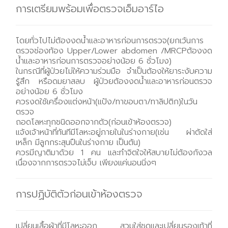
การเตรียมพร้อมเพื่อตรวจเอ็มอาร์ไอ
โดยทั่วไปไม่ต้องงดน้ำและอาหารก่อนการตรวจ(ยกเว้นการ
ตรวจช่องท้อง Upper/Lower abdomen /MRCPต้องงด
น้ำและอาหารก่อนการตรวจอย่างน้อย 6 ชั่วโมง)
ในกรณีที่ผู้ป่วยไม่ให้ความร่วมมือ จำเป็นต้องให้ยาระงับความ
รู้สึก หรือดมยาสลบ ผู้ป่วยต้องงดน้ำและอาหารก่อนตรวจ
อย่างน้อย 6 ชั่วโมง
ควรงดใช้เครื่องแต่งหน้า(แป้ง/ทาขอบตา/ทาลิปติก)ในวัน
ตรวจ
ถอดโลหะทุกชนิดออกจากตัว(ก่อนเข้าห้องตรวจ)
แจ้งเจ้าหน้าที่ทันทีมีโลหะอยู่ภายในในร่างกาย(เช่น ผ่าตัดใส่
เหล็ก มีลูกกระสุนปืนในร่างกาย เป็นต้น)
ควรมีญาติมาด้วย 1 คน และทำจิตใจให้สบายไม่ต้องกังวล
เนื่องจากการตรวจไม่เจ็บ เพียงแค่นอนนิ่งๆ
การปฏิบัติตัวก่อนเข้าห้องตรวจ
เปลี่ยนเสื้อผ้าที่มีโลหะออก สวมใส่ชุดและเปลี่ยนรองเท้าที่