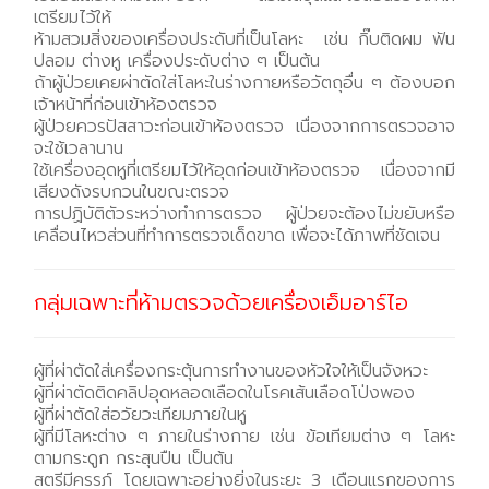
เตรียมไว้ให้
ห้ามสวมสิ่งของเครื่องประดับที่เป็นโลหะ เช่น กิ๊บติดผม ฟัน
ปลอม ต่างหู เครื่องประดับต่าง ๆ เป็นต้น
ถ้าผู้ป่วยเคยผ่าตัดใส่โลหะในร่างกายหรือวัตถุอื่น ๆ ต้องบอก
เจ้าหน้าที่ก่อนเข้าห้องตรวจ
ผู้ป่วยควรปัสสาวะก่อนเข้าห้องตรวจ เนื่องจากการตรวจอาจ
จะใช้เวลานาน
ใช้เครื่องอุดหูที่เตรียมไว้ให้อุดก่อนเข้าห้องตรวจ เนื่องจากมี
เสียงดังรบกวนในขณะตรวจ
การปฏิบัติตัวระหว่างทำการตรวจ ผู้ป่วยจะต้องไม่ขยับหรือ
เคลื่อนไหวส่วนที่ทำการตรวจเด็ดขาด เพื่อจะได้ภาพที่ชัดเจน
กลุ่มเฉพาะที่ห้ามตรวจด้วยเครื่องเอ็มอาร์ไอ
ผู้ที่ผ่าตัดใส่เครื่องกระตุ้นการทำงานของหัวใจให้เป็นจังหวะ
ผู้ที่ผ่าตัดติดคลิปอุดหลอดเลือดในโรคเส้นเลือดโป่งพอง
ผู้ที่ผ่าตัดใส่อวัยวะเทียมภายในหู
ผู้ที่มีโลหะต่าง ๆ ภายในร่างกาย เช่น ข้อเทียมต่าง ๆ โลหะ
ตามกระดูก กระสุนปืน เป็นต้น
สตรีมีครรภ์ โดยเฉพาะอย่างยิ่งในระยะ 3 เดือนแรกของการ