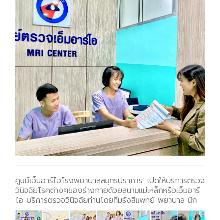
ศูนย์เอ็มอาร์ไอโรงพยาบาลสมุทรปราการ เปิดให้บริการตรวจ
วินิจฉัยโรคต่างๆของร่างกายด้วยสนามแม่เหล็กหรือเอ็มอาร์
ไอ บริการตรวจวินิจฉัยท่านโดยทีมรังสีแพทย์ พยาบาล นัก