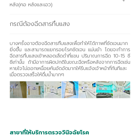
หลัง(คอ หลังและเอว)
กรณีต้องฉีดสารทึบแสง
บางครั้งอาจต้องฉีดสารทึบแสงเพื่อทำให้ได้ภาพที่ชัดเจนมาก
ยิ่งขึ้น และสามารถแยกรอยโรคชัดเจน แม่นยำ โดยจะทำการ
ฉีดสารทึบแสงเข้าหลอดเลืดดำที่แขน ปริมาณการฉีด 10-15 ซี
ซีเท่านั้น ถ้ามีอาการผิดปกติในขณะฉีดหรือหลังจากการฉีดเช่น
หายใจไม่ออกเหนื่อยคันอัดอัดมากให้รีบแจ้งเจ้าหน้าที่ทันทีและ
เมื่อตรวจเสร็จให้ดื่มน้ำมากๆ
สาขาที่ให้บริการตรวจวินิจฉัยโรค