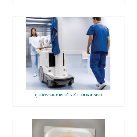
ศูนย์ตรวจเอกซเรย์และโมบายเอกซเรย์