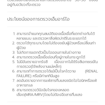
ด้วยวิธีนี้จะต้องใช้เวลาในการตรวจประมาณ 30-50 ซึ่งขึ้น
อยู่กับอวัยวะที่จะตรวจ
ประโยชน์ของการตรวจเอ็มอาร์ไอ
สามารถจำแนกคุณสมบัติของเนื้อเยื่อที่แตกต่างกันได้
หลายแบบ และตรวจหาสิ่งผิดปกติในระยะแรกได้
ตรวจได้ทุกระนาบโดยไม่ต้องขยับผู้ป่วยหรือเปลี่ยนท่า
ผู้ป่วย
ไม่เกิดการแตกตัวเป็นไอออนภายในร่างกาย
สามารถตรวจเนื้อเยื่ออ่อนที่อยู่ภายในกระดูกได้
ไม่มีอันตรายจากรังสี เนื่องจากไม่ใช้รังสีเอกซเรย์ใน
การตรวจ(ใช้พลังงานแม่เหล็ก)
สามารถทำการตรวจได้แม้เป็นโรคไตวาย (RENAL
FAILURE) หรือมีค่าเคทินีนสูง
ลดอันตรายจากการแพ้สารทึบแสงชนิดไอโอนิคหรือแพ้
อาหารทะเล
สามารถตรวจวินิจฉัยโรคของหลอด
เลือด(MRA/MRV)โดยไม่ต้องฉีดสารทึบแสง