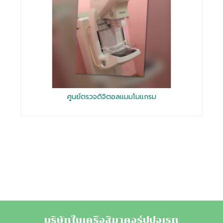
ศูนย์ตรวจดิจิตอลแมมโมแกรม
บริษัทในเครือสิมาคอร์ปปอเรท