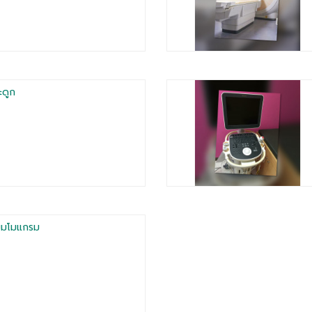
ะดูก
มมโมแกรม